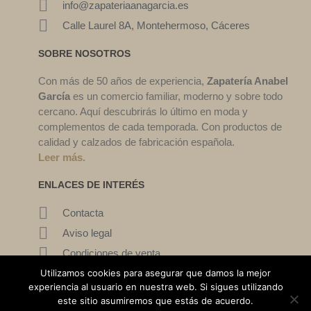
info@zapateriaanagarcia.es
Calle Laurel 8A, Montehermoso, Cáceres
SOBRE NOSOTROS
Con más de 50 años de experiencia,
Zapatería Anabel
García
es un comercio familiar, moderno y sobre todo
cercano. Aquí descubrirás lo último en moda y
complementos de cada temporada. Con productos de
calidad y calzados de fabricación española.
Leer más.
ENLACES DE INTERÉS
Contacta
Aviso legal
Condiciones de venta
Mi cuenta
Utilizamos cookies para asegurar que damos la mejor
experiencia al usuario en nuestra web. Si sigues utilizando
este sitio asumiremos que estás de acuerdo.
©2022. Zapatería Ana García. Todos los derechos reservados.