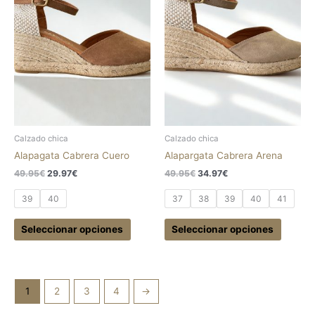
49.95€.
29.97€.
49.95€.
34.97€.
múltiples
múltipl
variantes.
variant
Las
Las
opciones
opcion
se
se
pueden
pueden
elegir
elegir
en
en
la
la
Calzado chica
Calzado chica
página
página
Alapagata Cabrera Cuero
Alapargata Cabrera Arena
de
de
49.95
€
29.97
€
49.95
€
34.97
€
producto
produc
39
40
37
38
39
40
41
Seleccionar opciones
Seleccionar opciones
1
2
3
4
→