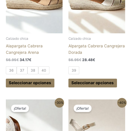
opciones
opcion
se
se
pueden
pueden
elegir
elegir
en
en
la
la
Calzado chica
Calzado chica
página
página
Alapargata Cabrera
Alpargata Cabrera Cangrejera
de
de
Cangrejera Arena
Dorada
producto
produc
56.95
€
34.17
€
56.95
€
28.48
€
36
37
38
40
39
Seleccionar opciones
Seleccionar opciones
El
El
El
El
Este
Este
-30%
-40%
precio
precio
precio
precio
¡Oferta!
¡Oferta!
producto
produc
original
actual
original
actual
tiene
tiene
era:
es:
era:
es:
52.95€.
37.07€.
89.95€.
53.97€.
múltiples
múltipl
variantes.
variant