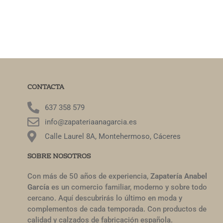
CONTACTA
637 358 579
info@zapateriaanagarcia.es
Calle Laurel 8A, Montehermoso, Cáceres
SOBRE NOSOTROS
Con más de 50 años de experiencia,
Zapatería Anabel
García
es un comercio familiar, moderno y sobre todo
cercano. Aquí descubrirás lo último en moda y
complementos de cada temporada. Con productos de
calidad y calzados de fabricación española.