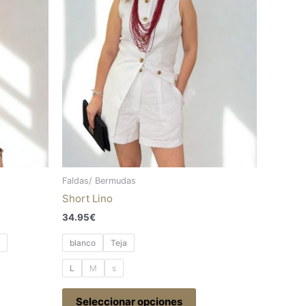
s
Las
ciones
opciones
se
eden
pueden
egir
elegir
en
la
gina
página
de
oducto
producto
Faldas/ Bermudas
Short Lino
34.95
€
blanco
Teja
L
M
s
Seleccionar opciones