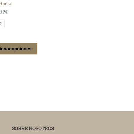
Rocio
.17
€
o
ionar opciones
SOBRE NOSOTROS