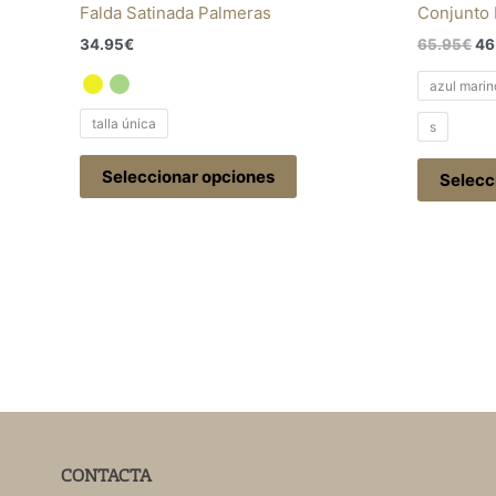
Falda Satinada Palmeras
Conjunto 
34.95
€
65.95
€
46
azul marin
talla única
s
Seleccionar opciones
Selecc
CONTACTA