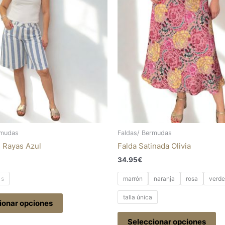
Las
La
opciones
op
se
se
pueden
pu
elegir
el
en
en
la
la
página
pá
de
de
producto
pr
rmudas
Faldas/ Bermudas
 Rayas Azul
Falda Satinada Olivia
34.95
€
s
marrón
naranja
rosa
verde
talla única
ionar opciones
Seleccionar opciones