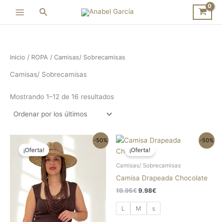
Ordenado
Ir
por
Buscar
los
al
últimos
contenido
Inicio
/
ROPA
/ Camisas/ Sobrecamisas
Camisas/ Sobrecamisas
Mostrando 1–12 de 16 resultados
El
El
El
El
Este
Este
-50%
-50%
precio
precio
precio
precio
¡Oferta!
¡Oferta!
producto
produc
original
actual
original
actual
tiene
tiene
era:
es:
era:
es:
Camisas/ Sobrecamisas
18.95€.
9.48€.
19.95€.
9.98€.
múltiples
múltipl
Camisa Drapeada Chocolate
variantes.
variant
19.95
€
9.98
€
Las
Las
opciones
opcion
L
M
s
se
se