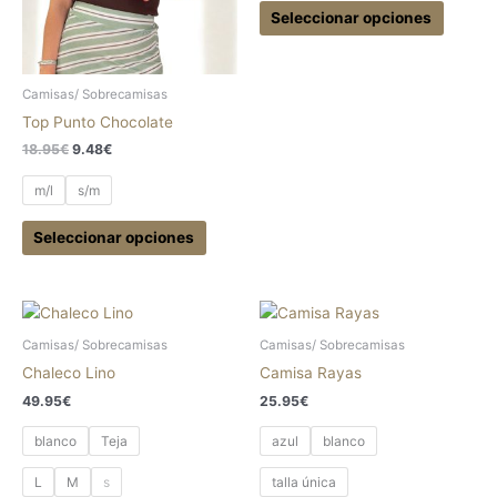
pueden
pueden
Seleccionar opciones
elegir
elegir
en
en
la
la
Camisas/ Sobrecamisas
página
página
Top Punto Chocolate
de
de
18.95
€
9.48
€
producto
produc
m/l
s/m
Seleccionar opciones
Este
Este
producto
produc
Camisas/ Sobrecamisas
Camisas/ Sobrecamisas
tiene
tiene
Chaleco Lino
Camisa Rayas
múltiples
múltipl
49.95
€
25.95
€
variantes.
variant
Las
Las
blanco
Teja
azul
blanco
opciones
opcion
L
M
s
talla única
se
se