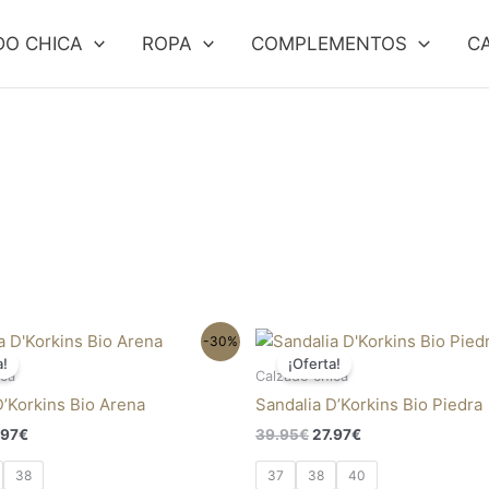
DO CHICA
ROPA
COMPLEMENTOS
C
El
El
El
Este
Es
-30%
ecio
precio
precio
precio
a!
¡Oferta!
producto
pr
ginal
actual
original
actual
ica
Calzado chica
tiene
ti
:
es:
era:
es:
D’Korkins Bio Arena
Sandalia D’Korkins Bio Piedra
.95€.
27.97€.
39.95€.
27.97€.
múltiples
mú
.97
€
39.95
€
27.97
€
variantes.
va
Las
La
38
37
38
40