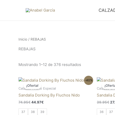
Ordenado
Ir
por
al
los
CALZA
últimos
contenido
Inicio
/ REBAJAS
REBAJAS
Mostrando 1–12 de 376 resultados
El
El
El
Este
-40%
precio
precio
pr
¡Oferta!
¡Ofert
producto
original
actual
ori
Calzado Ancho Especial
Calzado ch
tiene
era:
es:
era
Sandalia Dorking By Fluchos Nido
Sandalia 
74.95€.
44.97€.
39
múltiples
74.95
€
44.97
€
39.95
€
27
variantes.
Las
37
38
39
36
37