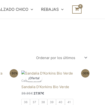
ALZADO CHICO
REBAJAS
El
El
te
Este
-30%
-30%
precio
precio
¡Oferta!
oducto
producto
original
actual
Calzado chica
ene
tiene
era:
es:
Sandalia D’Korkins Bio Verde
39.95€.
27.97€.
ltiples
múltiples
39.95
€
27.97
€
riantes.
variantes.
s
Las
36
37
38
39
40
41