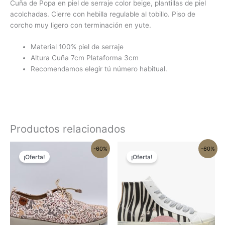
Cuña de Popa en piel de serraje color beige, plantillas de piel
acolchadas. Cierre con hebilla regulable al tobillo. Piso de
corcho muy ligero con terminación en yute.
Material 100% piel de serraje
Altura Cuña 7cm Plataforma 3cm
Recomendamos elegir tú número habitual.
Productos relacionados
El
El
El
El
Este
Este
-60%
-60%
precio
precio
precio
precio
¡Oferta!
¡Oferta!
producto
produc
original
actual
original
actual
tiene
tiene
era:
es:
era:
es:
65.95€.
26.38€.
54.95€.
21.98€.
múltiples
múltipl
variantes.
variant
Las
Las
opciones
opcion
se
se