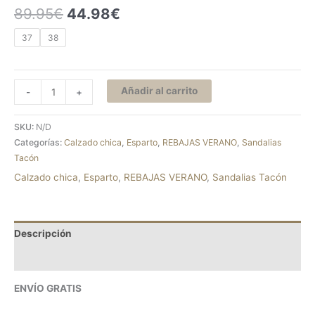
89.95
€
44.98
€
37
38
Añadir al carrito
-
+
SKU:
N/D
Categorías:
Calzado chica
,
Esparto
,
REBAJAS VERANO
,
Sandalias
Tacón
Calzado chica
,
Esparto
,
REBAJAS VERANO
,
Sandalias Tacón
Descripción
Información adicional
ENVÍO GRATIS