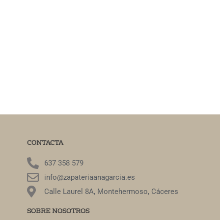
CONTACTA
637 358 579
info@zapateriaanagarcia.es
Calle Laurel 8A, Montehermoso, Cáceres
SOBRE NOSOTROS