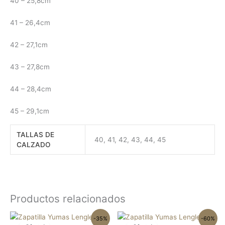
40 – 25,8cm
41 – 26,4cm
42 – 27,1cm
43 – 27,8cm
44 – 28,4cm
45 – 29,1cm
TALLAS DE
40, 41, 42, 43, 44, 45
CALZADO
Productos relacionados
El
El
El
El
Este
Este
-35%
-60%
precio
precio
precio
precio