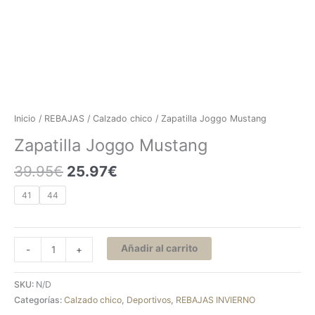
Inicio
/
REBAJAS
/
Calzado chico
/ Zapatilla Joggo Mustang
Zapatilla Joggo Mustang
39.95
€
25.97
€
41
44
Añadir al carrito
-
+
SKU:
N/D
Categorías:
Calzado chico
,
Deportivos
,
REBAJAS INVIERNO