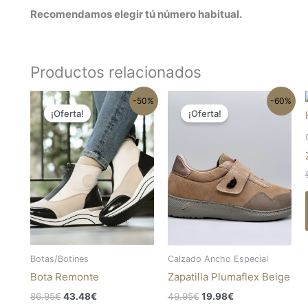
Recomendamos elegir tú número habitual.
Productos relacionados
El
El
El
El
Este
Est
-50%
-60%
precio
precio
precio
precio
¡Oferta!
¡Oferta!
producto
pro
original
actual
original
actual
tiene
tie
era:
es:
era:
es:
86.95€.
43.48€.
49.95€.
19.98€.
múltiples
múl
variantes.
var
Las
Las
opciones
opc
se
se
pueden
pu
elegir
ele
Botas/Botines
Calzado Ancho Especial
en
en
Bota Remonte
Zapatilla Plumaflex Beige
la
la
página
pág
86.95
€
43.48
€
49.95
€
19.98
€