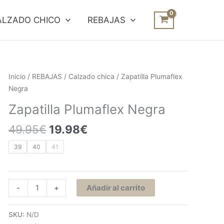
ALZADO CHICO
REBAJAS
El
El
Zapatilla
Inicio
/
REBAJAS
/
Calzado chica
/ Zapatilla Plumaflex
precio
precio
Plumaflex
Negra
original
actual
Negra
Zapatilla Plumaflex Negra
era:
es:
cantidad
49.95€.
19.98€.
49.95
€
19.98
€
39
40
41
-
+
Añadir al carrito
SKU:
N/D