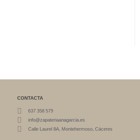
CONTACTA
637 358 579
info@zapateriaanagarcia.es
Calle Laurel 8A, Montehermoso, Cáceres