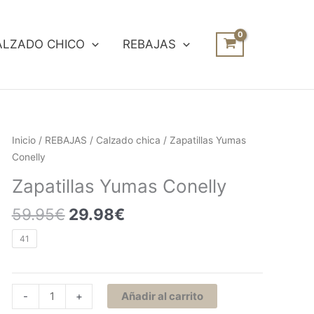
ALZADO CHICO
REBAJAS
El
El
Zapatillas
Inicio
/
REBAJAS
/
Calzado chica
/ Zapatillas Yumas
precio
precio
Yumas
Conelly
original
actual
Conelly
Zapatillas Yumas Conelly
era:
es:
cantidad
59.95€.
29.98€.
59.95
€
29.98
€
41
-
+
Añadir al carrito