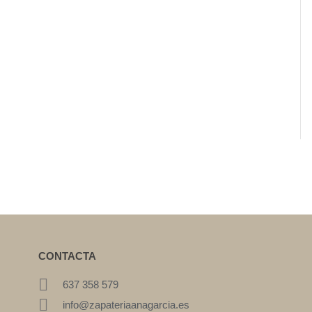
CONTACTA
637 358 579
info@zapateriaanagarcia.es