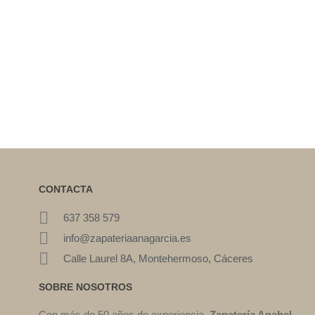
CONTACTA
637 358 579
info@zapateriaanagarcia.es
Calle Laurel 8A, Montehermoso, Cáceres
SOBRE NOSOTROS
Con más de 50 años de experiencia,
Zapatería Anabel