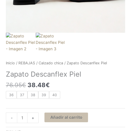
Inicio
/
REBAJAS
/
Calzado chica
/ Zapato Descanflex Piel
Zapato Descanflex Piel
76.95
€
38.48
€
36
37
38
39
40
Añadir al carrito
-
+