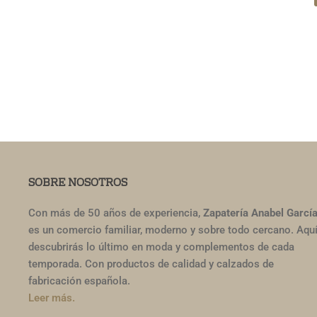
SOBRE NOSOTROS
Con más de 50 años de experiencia,
Zapatería Anabel Garcí
es un comercio familiar, moderno y sobre todo cercano. Aqu
descubrirás lo último en moda y complementos de cada
temporada. Con productos de calidad y calzados de
fabricación española.
Leer más.