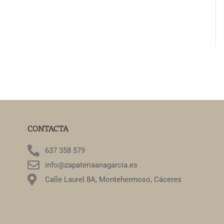
CONTACTA
637 358 579
info@zapateriaanagarcia.es
Calle Laurel 8A, Montehermoso, Cáceres