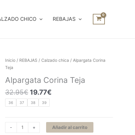
ALZADO CHICO
REBAJAS
El
El
Alpargata
Inicio
/
REBAJAS
/
Calzado chica
/ Alpargata Corina
precio
precio
Corina
Teja
original
actual
Teja
Alpargata Corina Teja
era:
es:
cantidad
32.95€.
19.77€.
32.95
€
19.77
€
36
37
38
39
-
+
Añadir al carrito