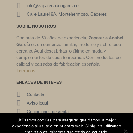
info@zapateriaanagarcia.es
Calle Laurel 8A, Montehermoso, Cáceres
SOBRE NOSOTROS
Con más de 50 años de experiencia,
Zapatería Anabel
García
es un comercio familiar, moderno y sobre todo
cercano. Aquí descubrirás lo último en moda y
complementos de cada temporada. Con productos de
calidad y calzados de fabricación española.
Leer más.
ENLACES DE INTERÉS
Contacta
Aviso legal
Condiciones de venta
Mi cuenta
Utilizamos cookies para asegurar que damos la mejor
experiencia al usuario en nuestra web. Si sigues utilizando
este sitio asumiremos que estás de acuerdo.