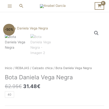
Ir
Buscar
al
contenido
El
El
Bota
-50%
precio
precio
Daniela
original
actual
Vega
era:
es:
Negra
62.95€.
31.48€.
cantidad
Inicio
/
REBAJAS
/
Calzado chica
/ Bota Daniela Vega Negra
Bota Daniela Vega Negra
62.95
€
31.48
€
40