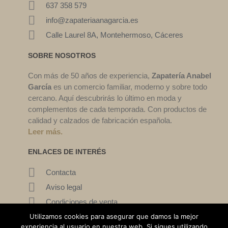
637 358 579
info@zapateriaanagarcia.es
Calle Laurel 8A, Montehermoso, Cáceres
SOBRE NOSOTROS
Con más de 50 años de experiencia,
Zapatería Anabel
García
es un comercio familiar, moderno y sobre todo
cercano. Aquí descubrirás lo último en moda y
complementos de cada temporada. Con productos de
calidad y calzados de fabricación española.
Leer más.
ENLACES DE INTERÉS
Contacta
Aviso legal
Condiciones de venta
Utilizamos cookies para asegurar que damos la mejor
Mi cuenta
experiencia al usuario en nuestra web. Si sigues utilizando