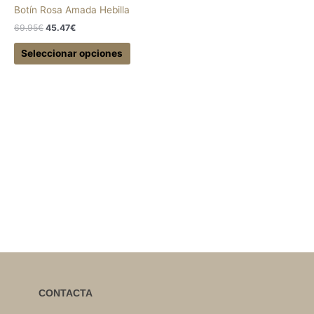
página
página
Botín Rosa Amada Hebilla
de
de
69.95
€
45.47
€
producto
produc
Seleccionar opciones
CONTACTA