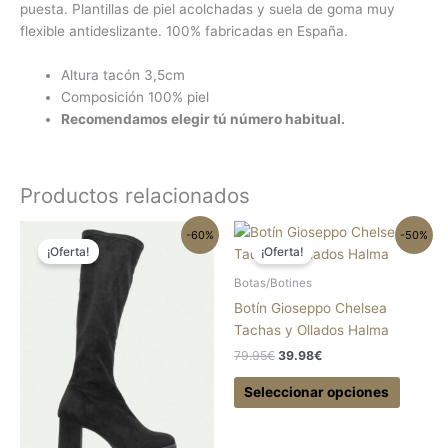
puesta. Plantillas de piel acolchadas y suela de goma muy
flexible antideslizante. 100% fabricadas en España.
Altura tacón 3,5cm
Composición 100% piel
Recomendamos elegir tú número habitual.
Productos relacionados
El
El
El
El
Este
Este
-60%
-50%
precio
precio
precio
precio
¡Oferta!
¡Oferta!
producto
produc
original
actual
original
actual
tiene
tiene
era:
es:
era:
es:
Botas/Botines
59.95€.
23.98€.
79.95€.
39.98€.
múltiples
múltipl
Botín Gioseppo Chelsea
variantes.
variant
Tachas y Ollados Halma
Las
Las
79.95
€
39.98
€
opciones
opcion
se
se
Seleccionar opciones
pueden
pueden
elegir
elegir