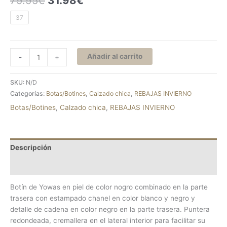
79.95
€
31.98
€
37
Añadir al carrito
-
+
SKU:
N/D
Categorías:
Botas/Botines
,
Calzado chica
,
REBAJAS INVIERNO
Botas/Botines
,
Calzado chica
,
REBAJAS INVIERNO
Descripción
Información adicional
Botín de Yowas en piel de color nogro combinado en la parte
trasera con estampado chanel en color blanco y negro y
detalle de cadena en color negro en la parte trasera. Puntera
redondeada, cremallera en el lateral interior para facilitar su