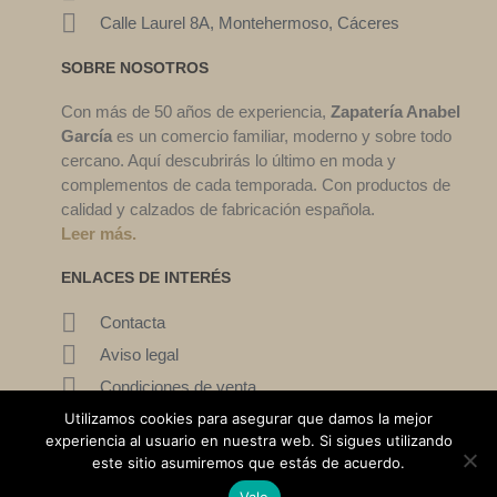
Calle Laurel 8A, Montehermoso, Cáceres
SOBRE NOSOTROS
Con más de 50 años de experiencia,
Zapatería Anabel
García
es un comercio familiar, moderno y sobre todo
cercano. Aquí descubrirás lo último en moda y
complementos de cada temporada. Con productos de
calidad y calzados de fabricación española.
Leer más.
ENLACES DE INTERÉS
Contacta
Aviso legal
Condiciones de venta
Mi cuenta
Utilizamos cookies para asegurar que damos la mejor
experiencia al usuario en nuestra web. Si sigues utilizando
este sitio asumiremos que estás de acuerdo.
©2022. Zapatería Ana García. Todos los derechos reservados.
Vale