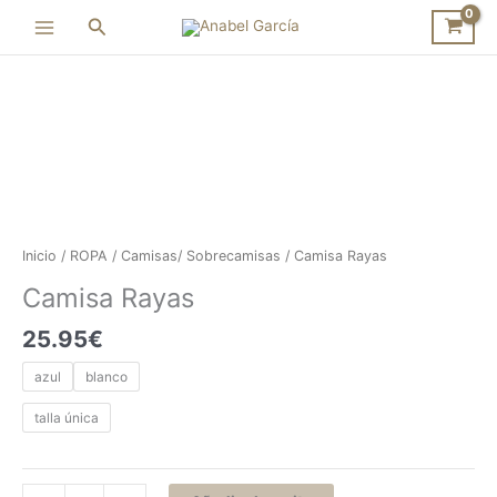
Ir
Buscar
al
contenido
Camisa
Rayas
cantidad
Inicio
/
ROPA
/
Camisas/ Sobrecamisas
/ Camisa Rayas
Camisa Rayas
25.95
€
azul
blanco
talla única