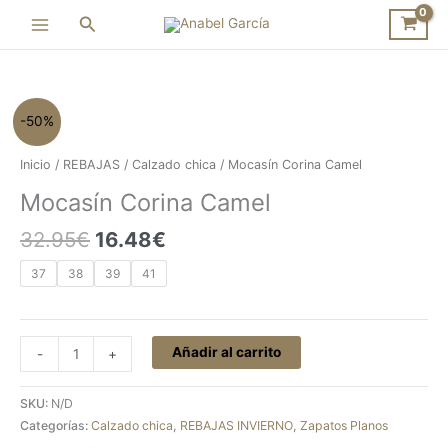
Ir
Buscar
al
contenido
El
El
Mocasín
-50%
precio
precio
Corina
original
actual
Camel
Inicio
/
REBAJAS
/
Calzado chica
/ Mocasín Corina Camel
era:
es:
cantidad
Mocasín Corina Camel
32.95€.
16.48€.
32.95
€
16.48
€
37
38
39
41
Añadir al carrito
-
+
SKU:
N/D
Categorías:
Calzado chica
,
REBAJAS INVIERNO
,
Zapatos Planos