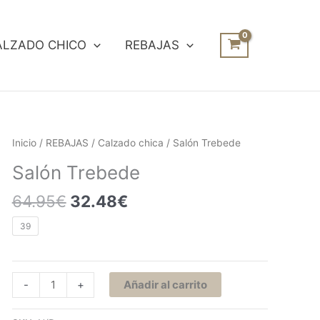
ALZADO CHICO
REBAJAS
El
El
Salón
Inicio
/
REBAJAS
/
Calzado chica
/ Salón Trebede
precio
precio
Trebede
Salón Trebede
original
actual
cantidad
era:
es:
64.95
€
32.48
€
64.95€.
32.48€.
39
-
+
Añadir al carrito