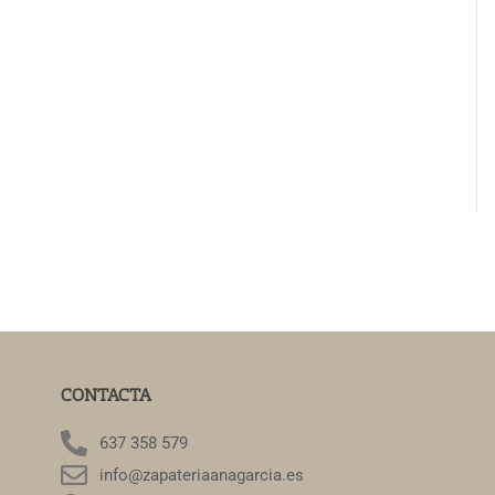
CONTACTA
637 358 579
info@zapateriaanagarcia.es