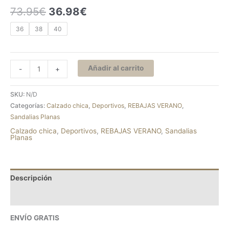
73.95
€
36.98
€
36
38
40
Añadir al carrito
-
+
SKU:
N/D
Categorías:
Calzado chica
,
Deportivos
,
REBAJAS VERANO
,
Sandalias Planas
Calzado chica
,
Deportivos
,
REBAJAS VERANO
,
Sandalias
Planas
Descripción
Información adicional
ENVÍO GRATIS