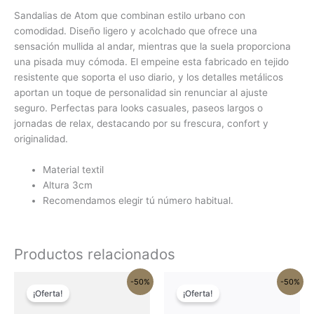
Sandalias de Atom que combinan estilo urbano con
comodidad. Diseño ligero y acolchado que ofrece una
sensación mullida al andar, mientras que la suela proporciona
una pisada muy cómoda. El empeine esta fabricado en tejido
resistente que soporta el uso diario, y los detalles metálicos
aportan un toque de personalidad sin renunciar al ajuste
seguro. Perfectas para looks casuales, paseos largos o
jornadas de relax, destacando por su frescura, confort y
originalidad.
Material textil
Altura 3cm
Recomendamos elegir tú número habitual.
Productos relacionados
El
El
El
El
Este
Este
-50%
-50%
precio
precio
precio
precio
¡Oferta!
¡Oferta!
producto
produc
original
actual
original
actual
tiene
tiene
era:
es:
era:
es: