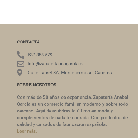
CONTACTA
637 358 579
info@zapateriaanagarcia.es
Calle Laurel 8A, Montehermoso, Cáceres
SOBRE NOSOTROS
Con más de 50 años de experiencia,
Zapatería Anabel
García
es un comercio familiar, moderno y sobre todo
cercano. Aquí descubrirás lo último en moda y
complementos de cada temporada. Con productos de
calidad y calzados de fabricación española.
Leer más.