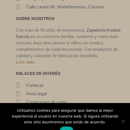
Calle Laurel 8A, Montehermoso, Cáceres
SOBRE NOSOTROS
Con más de 50 años de experiencia,
Zapatería Anabel
García
es un comercio familiar, moderno y sobre todo
cercano. Aquí descubrirás lo último en moda y
complementos de cada temporada. Con productos de
calidad y calzados de fabricación española.
Leer más.
ENLACES DE INTERÉS
Contacta
Aviso legal
Condiciones de venta
Mi cuenta
Utilizamos cookies para asegurar que damos la mejor
experiencia al usuario en nuestra web. Si sigues utilizando
este sitio asumiremos que estás de acuerdo.
©2022. Zapatería Ana García. Todos los derechos reservados.