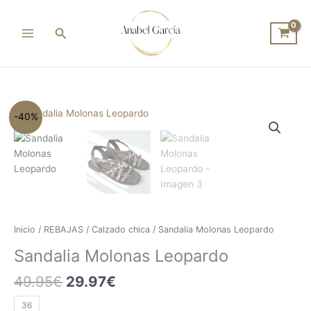
Ir
al
Buscar
contenido
El
El
Sandalia
-40%
precio
precio
Molonas
original
actual
Leopardo
era:
es:
cantidad
49.95€.
29.97€.
Inicio
/
REBAJAS
/
Calzado chica
/ Sandalia Molonas Leopardo
Sandalia Molonas Leopardo
49.95
€
29.97
€
36