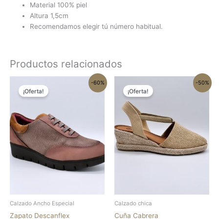
Material 100% piel
Altura 1,5cm
Recomendamos elegir tú número habitual.
Productos relacionados
El
El
El
El
Este
Este
-60%
-50%
precio
precio
precio
precio
¡Oferta!
¡Oferta!
producto
produc
original
actual
original
actual
tiene
tiene
era:
es:
era:
es:
81.95€.
32.78€.
32.95€.
16.48€.
múltiples
múltipl
variantes.
variant
Las
Las
opciones
opcion
se
se
pueden
pueden
elegir
elegir
en
en
la
la
Calzado Ancho Especial
Calzado chica
página
página
Zapato Descanflex
Cuña Cabrera