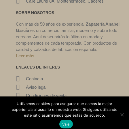
Calle Laurel 8A, Montehermoso, Cáceres
SOBRE NOSOTROS
Con más de 50 años de experiencia,
Zapatería Anabel
García
es un comercio familiar, moderno y sobre todo
cercano. Aquí descubrirás lo último en moda y
complementos de cada temporada. Con productos de
calidad y calzados de fabricación española.
Leer más.
ENLACES DE INTERÉS
Contacta
Aviso legal
Condiciones de venta
Mi cuenta
Utilizamos cookies para asegurar que damos la mejor
experiencia al usuario en nuestra web. Si sigues utilizando
este sitio asumiremos que estás de acuerdo.
©2022. Zapatería Ana García. Todos los derechos reservados.
Vale