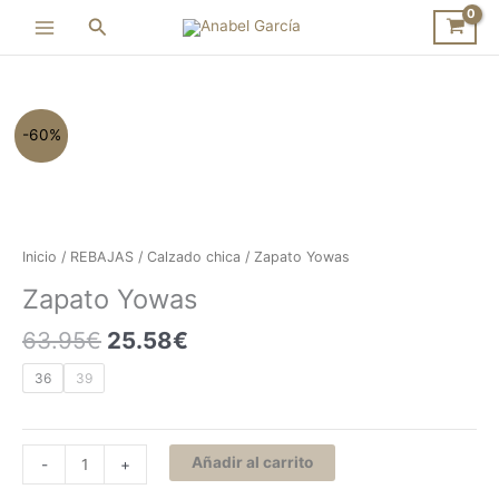
Ir
Buscar
al
contenido
El
El
Zapato
-60%
precio
precio
Yowas
original
actual
cantidad
era:
es:
63.95€.
25.58€.
Inicio
/
REBAJAS
/
Calzado chica
/ Zapato Yowas
Zapato Yowas
63.95
€
25.58
€
36
39
Añadir al carrito
-
+