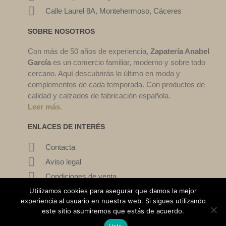
Calle Laurel 8A, Montehermoso, Cáceres
SOBRE NOSOTROS
Con más de 50 años de experiencia,
Zapatería Anabel
García
es un comercio familiar, moderno y sobre todo
cercano. Aquí descubrirás lo último en moda y
complementos de cada temporada. Con productos de
calidad y calzados de fabricación española.
Leer más.
ENLACES DE INTERÉS
Contacta
Aviso legal
Condiciones de venta
Mi cuenta
Utilizamos cookies para asegurar que damos la mejor
experiencia al usuario en nuestra web. Si sigues utilizando
este sitio asumiremos que estás de acuerdo.
©2022. Zapatería Ana García. Todos los derechos reservados.