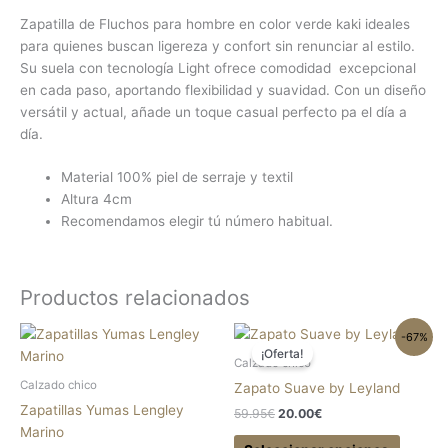
Zapatilla de Fluchos para hombre en color verde kaki ideales
para quienes buscan ligereza y confort sin renunciar al estilo.
Su suela con tecnología Light ofrece comodidad excepcional
en cada paso, aportando flexibilidad y suavidad. Con un diseño
versátil y actual, añade un toque casual perfecto pa el día a
día.
Material 100% piel de serraje y textil
Altura 4cm
Recomendamos elegir tú número habitual.
Productos relacionados
El
El
Este
Este
-67%
precio
precio
¡Oferta!
producto
produc
original
actual
Calzado chico
tiene
tiene
era:
es:
Calzado chico
Zapato Suave by Leyland
59.95€.
20.00€.
múltiples
múltipl
Zapatillas Yumas Lengley
59.95
€
20.00
€
variantes.
variant
Marino
Las
Las