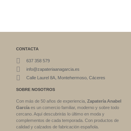
CONTACTA
637 358 579
info@zapateriaanagarcia.es
Calle Laurel 8A, Montehermoso, Cáceres
SOBRE NOSOTROS
Con más de 50 años de experiencia,
Zapatería Anabel
García
es un comercio familiar, moderno y sobre todo
cercano. Aquí descubrirás lo último en moda y
complementos de cada temporada. Con productos de
calidad y calzados de fabricación española.