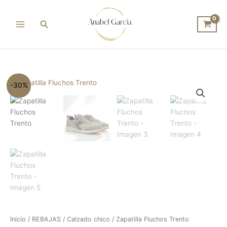
Ir
al
Buscar
contenido
El
El
Zapatilla
-30%
precio
precio
Fluchos
original
actual
Trento
era:
es:
cantidad
94.95€.
66.47€.
Inicio
/
REBAJAS
/
Calzado chico
/ Zapatilla Fluchos Trento