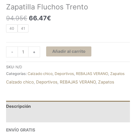
Zapatilla Fluchos Trento
94.95
€
66.47
€
40
41
Añadir al carrito
-
+
SKU:
N/D
Categorías:
Calzado chico
,
Deportivos
,
REBAJAS VERANO
,
Zapatos
Calzado chico
,
Deportivos
,
REBAJAS VERANO
,
Zapatos
Descripción
Información adicional
ENVÍO GRATIS