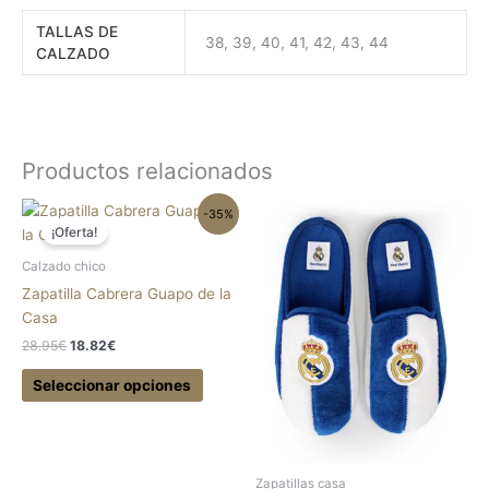
TALLAS DE
38, 39, 40, 41, 42, 43, 44
CALZADO
Productos relacionados
El
El
Este
Este
-35%
precio
precio
¡Oferta!
producto
produc
original
actual
tiene
tiene
era:
es:
Calzado chico
28.95€.
18.82€.
múltiples
múltipl
Zapatilla Cabrera Guapo de la
variantes.
variant
Casa
Las
Las
28.95
€
18.82
€
opciones
opcion
se
se
Seleccionar opciones
pueden
pueden
elegir
elegir
en
en
la
la
Zapatillas casa