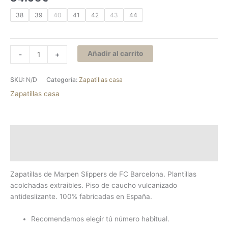
38
39
40
41
42
43
44
Añadir al carrito
-
+
SKU:
N/D
Categoría:
Zapatillas casa
Zapatillas casa
Descripción
Información adicional
Zapatillas de Marpen Slippers de FC Barcelona. Plantillas
acolchadas extraibles. Piso de caucho vulcanizado
antideslizante. 100% fabricadas en España.
Recomendamos elegir tú número habitual.