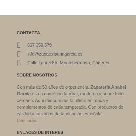
CONTACTA
637 358 579
info@zapateriaanagarcia.es
Calle Laurel 8A, Montehermoso, Cáceres
SOBRE NOSOTROS
Con más de 50 años de experiencia,
Zapatería Anabel
García
es un comercio familiar, moderno y sobre todo
cercano. Aquí descubrirás lo último en moda y
complementos de cada temporada. Con productos de
calidad y calzados de fabricación española.
Leer más.
ENLACES DE INTERÉS