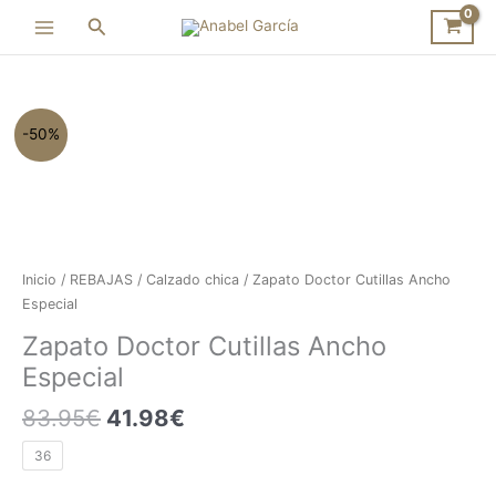
Ir
Buscar
al
contenido
El
El
Zapato
-50%
precio
precio
Doctor
original
actual
Cutillas
era:
es:
Ancho
83.95€.
41.98€.
Especial
cantidad
Inicio
/
REBAJAS
/
Calzado chica
/ Zapato Doctor Cutillas Ancho
Especial
Zapato Doctor Cutillas Ancho
Especial
83.95
€
41.98
€
36