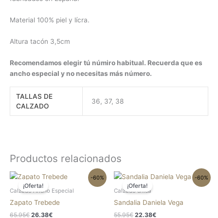
Material 100% piel y lícra.
Altura tacón 3,5cm
Recomendamos elegir tú númiro habitual. Recuerda que es
ancho especial y no necesitas más número.
TALLAS DE
36, 37, 38
CALZADO
Productos relacionados
El
El
El
El
Este
Este
-60%
-60%
precio
precio
precio
precio
¡Oferta!
¡Oferta!
producto
produc
original
actual
original
actual
Calzado Ancho Especial
Calzado chica
tiene
tiene
era:
es:
era:
es:
Zapato Trebede
Sandalia Daniela Vega
65.95€.
26.38€.
55.95€.
22.38€.
múltiples
múltipl
65.95
€
26.38
€
55.95
€
22.38
€