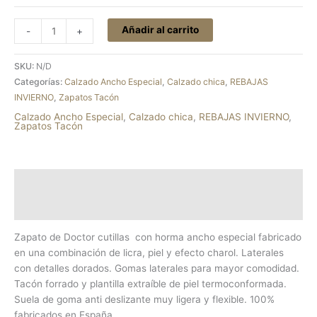
Añadir al carrito
-
+
SKU:
N/D
Categorías:
Calzado Ancho Especial
,
Calzado chica
,
REBAJAS
INVIERNO
,
Zapatos Tacón
Calzado Ancho Especial
,
Calzado chica
,
REBAJAS INVIERNO
,
Zapatos Tacón
Descripción
Información adicional
Zapato de Doctor cutillas con horma ancho especial fabricado
en una combinación de licra, piel y efecto charol. Laterales
con detalles dorados. Gomas laterales para mayor comodidad.
Tacón forrado y plantilla extraíble de piel termoconformada.
Suela de goma anti deslizante muy ligera y flexible. 100%
fabricados en España.