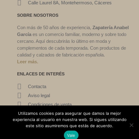
Calle Laurel 8A, Montehermoso, Cáceres
SOBRE NOSOTROS
Con más de 50 años de experiencia,
Zapatería Anabel
García
es un comercio familiar, moderno y sobre todo
cercano. Aquí descubrirás lo último en moda y
complementos de cada temporada. Con productos de
calidad y calzados de fabricación española.
Leer más.
ENLACES DE INTERÉS
Contacta
Aviso legal
Condiciones de venta
Mi cuenta
Utilizamos cookies para asegurar que damos la mejor
experiencia al usuario en nuestra web. Si sigues utilizando
este sitio asumiremos que estás de acuerdo.
©2022. Zapatería Ana García. Todos los derechos reservados.
Vale