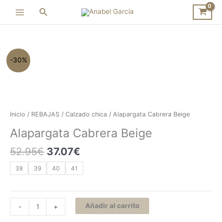
Ir
Buscar
al
contenido
El
El
Alapargata
-30%
precio
precio
Cabrera
original
actual
Beige
era:
es:
cantidad
52.95€.
37.07€.
Inicio
/
REBAJAS
/
Calzado chica
/ Alapargata Cabrera Beige
Alapargata Cabrera Beige
52.95
€
37.07
€
38
39
40
41
Añadir al carrito
-
+