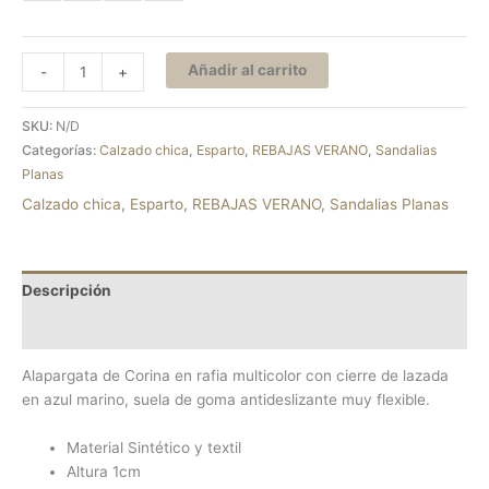
Añadir al carrito
-
+
SKU:
N/D
Categorías:
Calzado chica
,
Esparto
,
REBAJAS VERANO
,
Sandalias
Planas
Calzado chica
,
Esparto
,
REBAJAS VERANO
,
Sandalias Planas
Descripción
Información adicional
Alapargata de Corina en rafia multicolor con cierre de lazada
en azul marino, suela de goma antideslizante muy flexible.
Material Sintético y textil
Altura 1cm