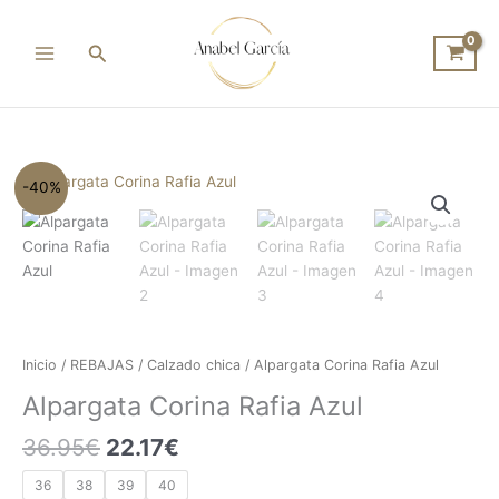
Ir
al
Buscar
contenido
El
El
Alpargata
-40%
precio
precio
Corina
original
actual
Rafia
era:
es:
Azul
36.95€.
22.17€.
cantidad
Inicio
/
REBAJAS
/
Calzado chica
/ Alpargata Corina Rafia Azul
Alpargata Corina Rafia Azul
36.95
€
22.17
€
36
38
39
40