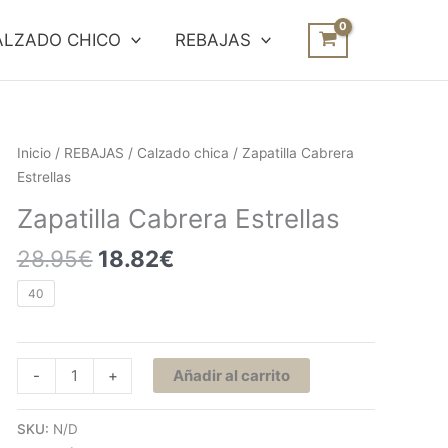
ALZADO CHICO
REBAJAS
El
El
Zapatilla
Inicio
/
REBAJAS
/
Calzado chica
/ Zapatilla Cabrera
precio
precio
Cabrera
Estrellas
original
actual
Estrellas
Zapatilla Cabrera Estrellas
era:
es:
cantidad
28.95€.
18.82€.
28.95
€
18.82
€
40
-
+
Añadir al carrito
SKU:
N/D