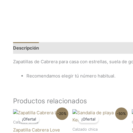
Descripción
Información adicional
Zapatillas de Cabrera para casa con estrellas, suela de 
Recomendamos elegir tú número habitual.
Productos relacionados
El
El
El
El
Este
Est
-20%
-50%
precio
precio
precio
precio
¡Oferta!
¡Oferta!
producto
pro
original
actual
original
actual
Calzado chica
tiene
tie
era:
es:
era:
es:
Calzado chica
Zapatilla Cabrera Love
29.95€.
23.96€.
14.95€.
7.48€.