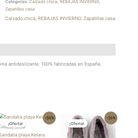
Categorías:
Calzado chica
,
REBAJAS INVIERNO
,
Zapatillas casa
Calzado chica
,
REBAJAS INVIERNO
,
Zapatillas casa
goma antideslizante. 100% fabricadas en España.
El
El
El
El
e
Este
Este
-50%
-20%
precio
precio
precio
precio
¡Oferta!
¡Oferta!
ducto
producto
producto
original
actual
original
actual
Calzado chica
ne
tiene
tiene
era:
es:
era:
es:
Sandalia playa Kelara
17.95€.
8.98€.
28.95€.
23.16€.