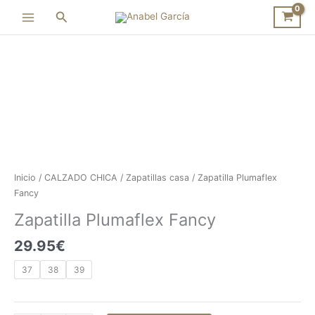
Ir
Buscar
al
contenido
Zapatilla
Plumaflex
Fancy
cantidad
Inicio
/
CALZADO CHICA
/
Zapatillas casa
/ Zapatilla Plumaflex
Fancy
Zapatilla Plumaflex Fancy
29.95
€
37
38
39